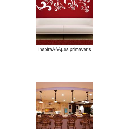
InspiraÃ§Ãµes primaveris