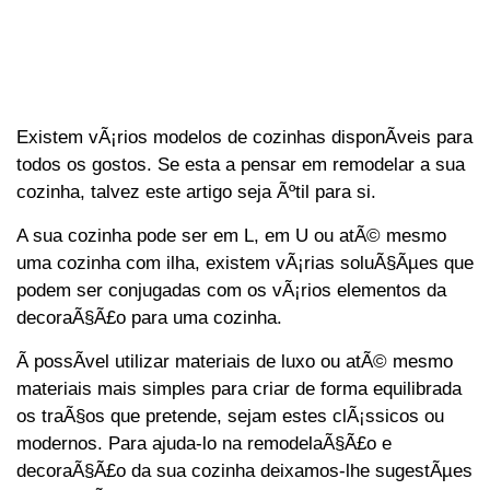
Existem vÃ¡rios modelos de cozinhas disponÃ­veis para
todos os gostos. Se esta a pensar em remodelar a sua
cozinha, talvez este artigo seja Ãºtil para si.
A sua cozinha pode ser em L, em U ou atÃ© mesmo
uma cozinha com ilha, existem vÃ¡rias soluÃ§Ãµes que
podem ser conjugadas com os vÃ¡rios elementos da
decoraÃ§Ã£o para uma cozinha.
Ã possÃ­vel utilizar materiais de luxo ou atÃ© mesmo
materiais mais simples para criar de forma equilibrada
os traÃ§os que pretende, sejam estes clÃ¡ssicos ou
modernos. Para ajuda-lo na remodelaÃ§Ã£o e
decoraÃ§Ã£o da sua cozinha deixamos-lhe sugestÃµes