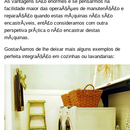
As vantagens sÃ£o enormes e se pensarmos na
facilidade maior das operaÃ§Ãµes de manutenÃ§Ã£o e
reparaÃ§Ã£o quando estas mÃ¡quinas nÃ£o sÃ£o
encastrÃ¡veis, entÃ£o consideramos com outra
perspetiva prÃ¡tica o nÃ£o encastrar destas
mÃ¡quinas.
GostarÃ­amos de lhe deixar mais alguns exemplos de
perfeita integraÃ§Ã£o em cozinhas ou lavandarias: