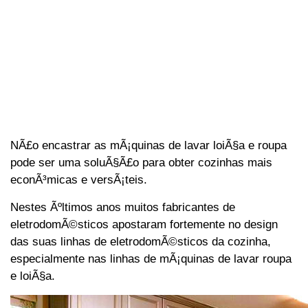
NÃ£o encastrar as mÃ¡quinas de lavar loiÃ§a e roupa
pode ser uma soluÃ§Ã£o para obter cozinhas mais
econÃ³micas e versÃ¡teis.
Nestes Ãºltimos anos muitos fabricantes de
eletrodomÃ©sticos apostaram fortemente no design
das suas linhas de eletrodomÃ©sticos da cozinha,
especialmente nas linhas de mÃ¡quinas de lavar roupa
e loiÃ§a.