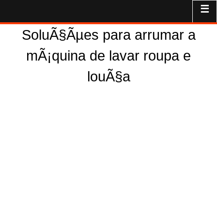
☰
SoluÃ§Ãµes para arrumar a
mÃ¡quina de lavar roupa e
louÃ§a