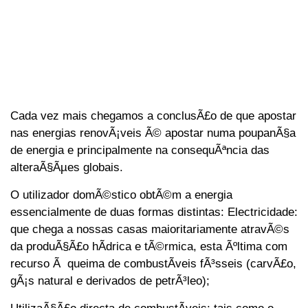
Cada vez mais chegamos a conclusÃ£o de que apostar
nas energias renovÃ¡veis Ã© apostar numa poupanÃ§a
de energia e principalmente na consequÃªncia das
alteraÃ§Ãµes globais.
O utilizador domÃ©stico obtÃ©m a energia
essencialmente de duas formas distintas: Electricidade:
que chega a nossas casas maioritariamente atravÃ©s
da produÃ§Ã£o hÃ­drica e tÃ©rmica, esta Ãºltima com
recurso Ã queima de combustÃ­veis fÃ³sseis (carvÃ£o,
gÃ¡s natural e derivados de petrÃ³leo);