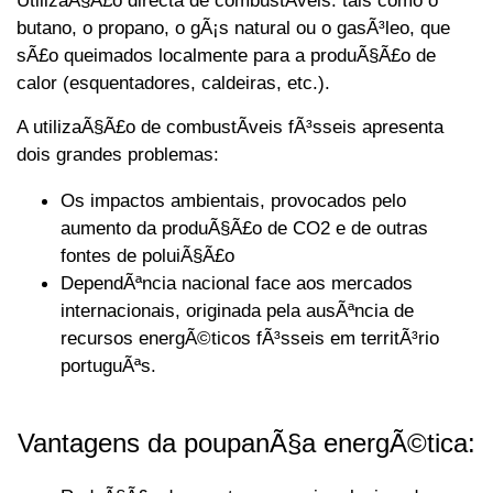
UtilizaÃ§Ã£o directa de combustÃ­veis: tais como o
butano, o propano, o gÃ¡s natural ou o gasÃ³leo, que
sÃ£o queimados localmente para a produÃ§Ã£o de
calor (esquentadores, caldeiras, etc.).
A utilizaÃ§Ã£o de combustÃ­veis fÃ³sseis apresenta
dois grandes problemas:
Os impactos ambientais, provocados pelo
aumento da produÃ§Ã£o de CO2 e de outras
fontes de poluiÃ§Ã£o
DependÃªncia nacional face aos mercados
internacionais, originada pela ausÃªncia de
recursos energÃ©ticos fÃ³sseis em territÃ³rio
portuguÃªs.
Vantagens da poupanÃ§a energÃ©tica: