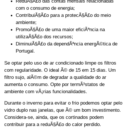
ReduÃ§Ã£o das contas mensais relacionadas
com o consumo de energia;
ContribuiÃ§Ã£o para a protecÃ§Ã£o do meio
ambiente;
PromoÃ§Ã£o de uma maior eficiÃªncia na
utilizaÃ§Ã£o dos recursos;
DiminuiÃ§Ã£o da dependÃªncia energÃ©tica de
Portugal.
Se optar pelo uso de ar condicionado limpe os filtros
com regularidade. O ideal Ã© de 15 em 15 dias. Um
filtro sujo, alÃ©m de degradar a qualidade do ar
aumenta o consumo. Opte por termÃ³statos de
ambiente com vÃ¡rias funcionalidades.
Durante o inverno para evitar o frio podemos optar pelo
vidro duplo nas janelas, que Ã© um bom investimento.
Considera-se, ainda, que os cortinados podem
contribuir para a reduÃ§Ã£o do calor perdido.