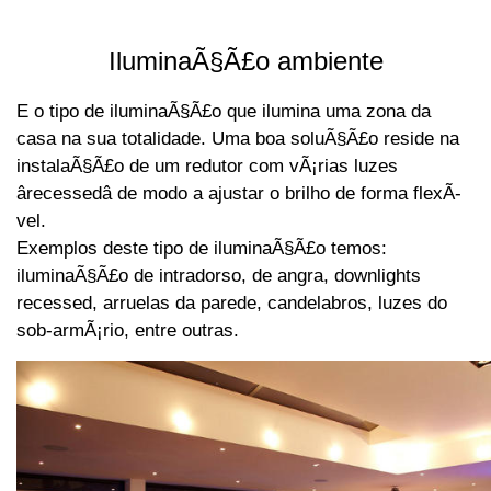
IluminaÃ§Ã£o ambiente
E o tipo de iluminaÃ§Ã£o que ilumina uma zona da
casa na sua totalidade. Uma boa soluÃ§Ã£o reside na
instalaÃ§Ã£o de um redutor com vÃ¡rias luzes
ârecessedâ de modo a ajustar o brilho de forma flexÃ­
vel.
Exemplos deste tipo de iluminaÃ§Ã£o temos:
iluminaÃ§Ã£o de intradorso, de angra, downlights
recessed, arruelas da parede, candelabros, luzes do
sob-armÃ¡rio, entre outras.