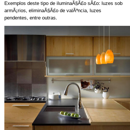
Exemplos deste tipo de iluminaÃ§Ã£o sÃ£o: luzes sob
armÃ¡rios, eliminaÃ§Ã£o de valÃªncia, luzes
pendentes, entre outras.