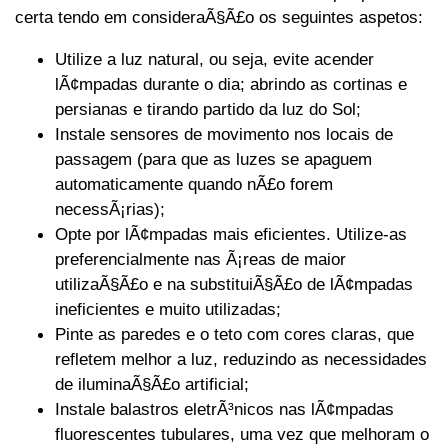
certa tendo em consideraÃ§Ã£o os seguintes aspetos:
Utilize a luz natural, ou seja, evite acender
lÃ¢mpadas durante o dia; abrindo as cortinas e
persianas e tirando partido da luz do Sol;
Instale sensores de movimento nos locais de
passagem (para que as luzes se apaguem
automaticamente quando nÃ£o forem
necessÃ¡rias);
Opte por lÃ¢mpadas mais eficientes. Utilize-as
preferencialmente nas Ã¡reas de maior
utilizaÃ§Ã£o e na substituiÃ§Ã£o de lÃ¢mpadas
ineficientes e muito utilizadas;
Pinte as paredes e o teto com cores claras, que
refletem melhor a luz, reduzindo as necessidades
de iluminaÃ§Ã£o artificial;
Instale balastros eletrÃ³nicos nas lÃ¢mpadas
fluorescentes tubulares, uma vez que melhoram o